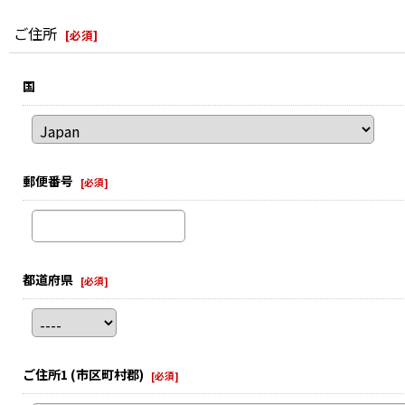
ご住所
[
必須
]
国
郵便番号
[
必須
]
都道府県
[
必須
]
ご住所1
(市区町村郡)
[
必須
]