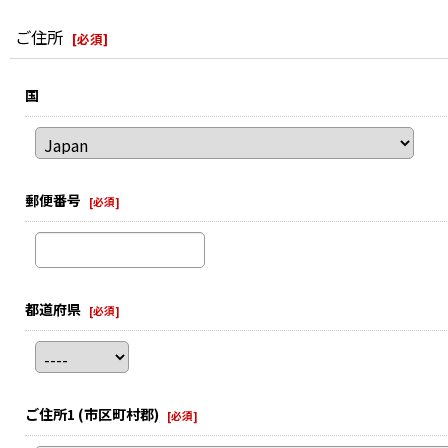
ご住所
[
必須
]
国
郵便番号
[
必須
]
都道府県
[
必須
]
ご住所1
(市区町村郡)
[
必須
]