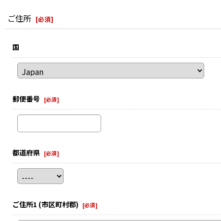
ご住所
[
必須
]
国
郵便番号
[
必須
]
都道府県
[
必須
]
ご住所1
(市区町村郡)
[
必須
]