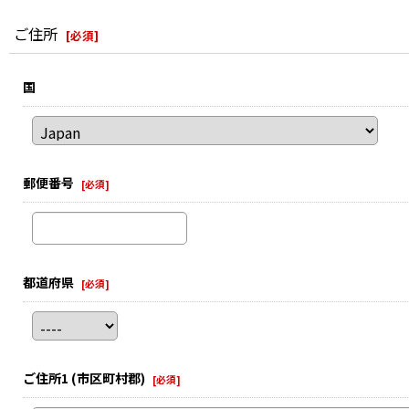
ご住所
[
必須
]
国
郵便番号
[
必須
]
都道府県
[
必須
]
ご住所1
(市区町村郡)
[
必須
]