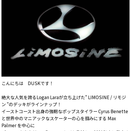
こんにちは DUSKです！
絶大な人気を誇るLogan Laraが立ち上げた" LIMOSINE / リモジ
ン "のデッキがラインナップ！
イーストコースト出身の強靭なポップスタイラー Cyrus Benette
と世界中のマニアックなスケーターの心を掴みにする Max
Palmer を中心に