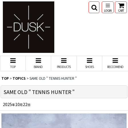
LOGIN
CART
TOP
BRAND
PRODUCTS
SHOES
RECCOMEND
TOP
>
TOPICS
>
SAME OLD " TENNIS HUNTER "
SAME OLD " TENNIS HUNTER "
2025
10
22
年
月
日