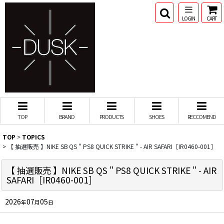
LOGIN
CART
TOP
BRAND
PRODUCTS
SHOES
RECCOMEND
TOP
>
TOPICS
>
【 抽選販売 】NIKE SB QS " PS8 QUICK STRIKE " - AIR SAFARI［IR0460-001］
【 抽選販売 】NIKE SB QS " PS8 QUICK STRIKE " - AIR
SAFARI［IR0460-001］
2026
07
05
年
月
日