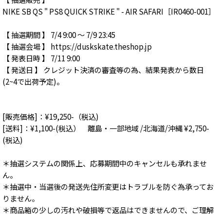
NIKE SB QS " PS8 QUICK STRIKE " - AIR SAFARI［IR0460-001］
【 抽選期間 】 7/4 9:00 〜 7/9 23:45
【 抽選会場 】 https://duskskate.theshop.jp
【 発表日時 】 7/11 9:00
【 発送日 】 クレジット決済の審査等の為、結果発表から数日
(2~4で出荷予定)。
[販売価格]：¥19,250-（税込)
[送料]：¥1,100-(税込） 離島・一部地域 /北海道/沖縄 ¥2,750-
(税込)
＊抽選システムの関係上、応募期間中のキャンセルも承れませ
ん。
＊抽選中・当選後の発送先住所変更はトラブルを防ぐ為承ってお
りません。
＊商品箱の少しの汚れや破損等で返品はできませんので、ご理解