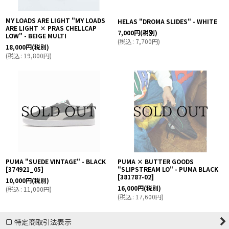
MY LOADS ARE LIGHT "MY LOADS
HELAS "DROMA SLIDES" - WHITE
ARE LIGHT × PRAS CHELLCAP
7,000
円
(税別)
LOW" - BEIGE MULTI
(
税込
:
7,700
円
)
18,000
円
(税別)
(
税込
:
19,800
円
)
PUMA "SUEDE VINTAGE" - BLACK
PUMA × BUTTER GOODS
[
374921_05
]
"SLIPSTREAM LO" - PUMA BLACK
[
381787-02
]
10,000
円
(税別)
16,000
円
(税別)
(
税込
:
11,000
円
)
(
税込
:
17,600
円
)
特定商取引法表示