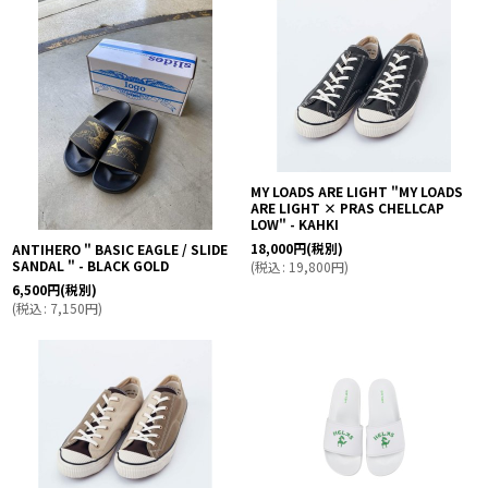
並び順
:
絞り込む
MY LOADS ARE LIGHT "MY LOADS
ARE LIGHT × PRAS CHELLCAP
LOW" - KAHKI
18,000
円
(税別)
ANTIHERO " BASIC EAGLE / SLIDE
SANDAL " - BLACK GOLD
(
税込
:
19,800
円
)
6,500
円
(税別)
(
税込
:
7,150
円
)