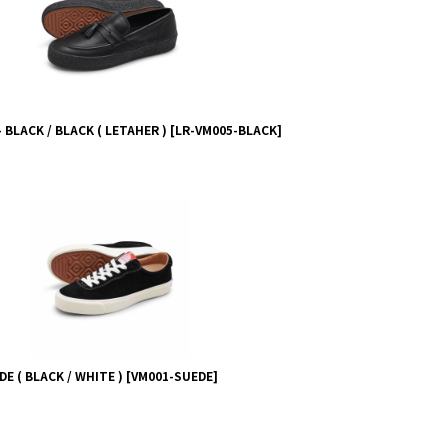
 BLACK / BLACK ( LETAHER )
[
LR-VM005-BLACK
]
DE ( BLACK / WHITE )
[
VM001-SUEDE
]