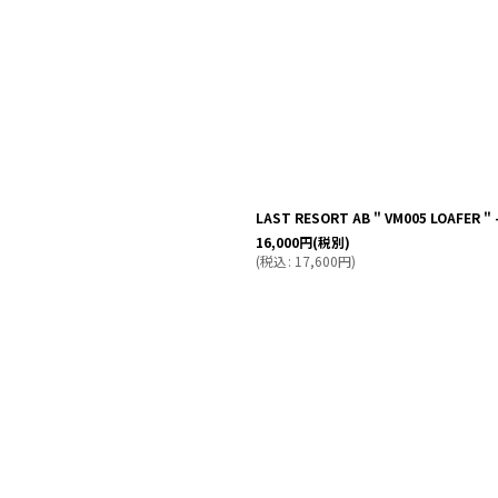
絞り込む
LAST RESORT AB " VM005 LOAFER " 
16,000
円
(税別)
(
税込
:
17,600
円
)