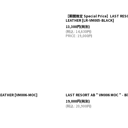
【期間限定 Special Price】LAST RESORT
LEATHER
[
LR-VM005-BLACK
]
13,300
円
(税別)
(
税込
:
14,630
円
)
PRICE
:
19,000
円
 LEATHER
[
VM006-MOC
]
LAST RESORT AB " VM006 MOC " - Bla
19,000
円
(税別)
(
税込
:
20,900
円
)