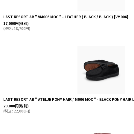
LAST RESORT AB " VM006 MOC " - LEATHER ( BLACK / BLACK )
[
VM006
]
17,000
円
(税別)
(
税込
:
18,700
円
)
LAST RESORT AB " ATELJE PONY HAIR / M006 MOC " - BLACK PONY HAIR
20,000
円
(税別)
(
税込
:
22,000
円
)