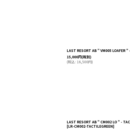
LAST RESORT AB " VM005 LOAFER " 
15,000
円
(税別)
(
税込
:
16,500
円
)
LAST RESORT AB " CM002 LO " - TA
[
LR-CM002-TACTILEGREEN
]