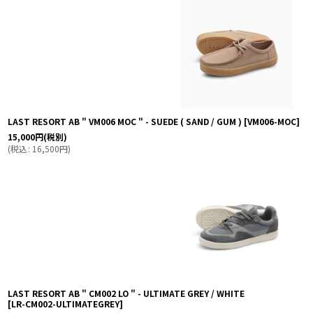
LAST RESORT AB " VM006 MOC " - SUEDE ( SAND / GUM )
[
VM006-MOC
]
15,000
円
(税別)
(
税込
:
16,500
円
)
LAST RESORT AB " CM002 LO " - ULTIMATE GREY / WHITE
[
LR-CM002-ULTIMATEGREY
]