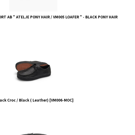
 AB " ATELJE PONY HAIR / VM005 LOAFER " - BLACK PONY HAIR
ck Croc / Black ( Leather)
[
VM006-MOC
]