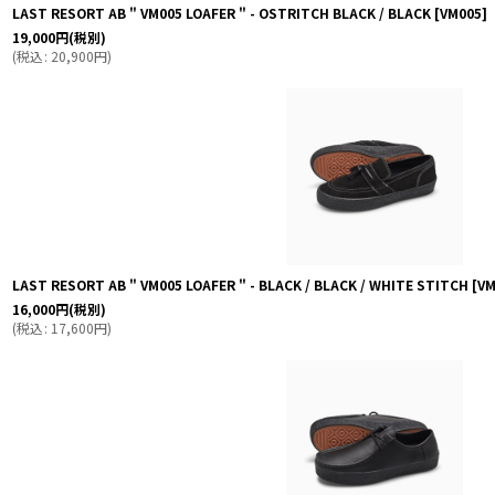
LAST RESORT AB " VM005 LOAFER " - OSTRITCH BLACK / BLACK
[
VM005
]
19,000
円
(税別)
(
税込
:
20,900
円
)
LAST RESORT AB " VM005 LOAFER " - BLACK / BLACK / WHITE STITCH
[
VM
16,000
円
(税別)
(
税込
:
17,600
円
)