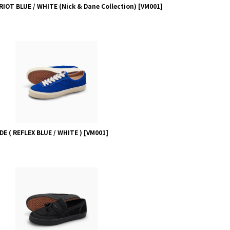
RIOT BLUE / WHITE (Nick & Dane Collection)
[
VM001
]
E ( REFLEX BLUE / WHITE )
[
VM001
]