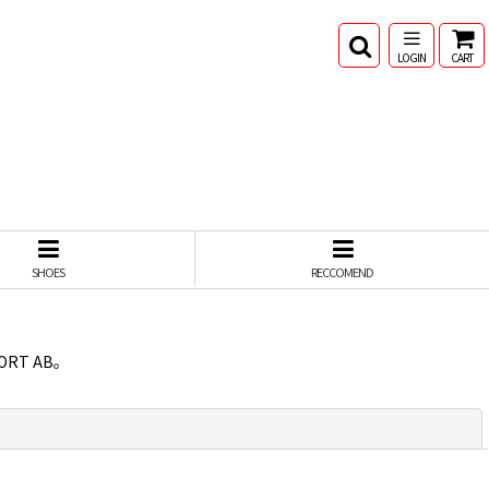
LOGIN
CART
SHOES
RECCOMEND
ORT AB。
閉じる