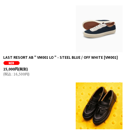
表示数
:
並び順
:
LAST RESORT AB " VM001 LO " - STEEL BLUE / OFF WHITE
[
VM001
]
15,000
円
(税別)
(
税込
:
16,500
円
)