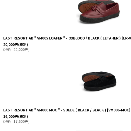
LAST RESORT AB " VM005 LOAFER " - OXBLOOD / BLACK ( LETAHER )
[
LR-
20,000
円
(税別)
(
税込
:
22,000
円
)
LAST RESORT AB " VM006 MOC " - SUEDE ( BLACK / BLACK )
[
VM006-MOC
]
16,000
円
(税別)
(
税込
:
17,600
円
)