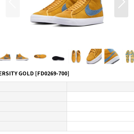
VERSITY GOLD
[
FD0269-700
]