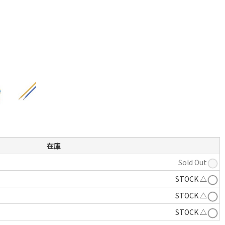
在庫
Sold Out
STOCK △
STOCK △
STOCK △