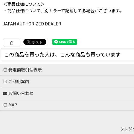
＜商品仕様について＞
・商品仕様について、別カラーで記載してる場合がございます。
JAPAN AUTHORIZED DEALER
この商品を買った人は、こんな商品も買っています
特定商取引法表示
ご利用案内
お問い合わせ
MAP
POLAR SKATE CO. "ED HOODIE PATCH" - BLACK
18,800
円
(税別)
クレジット
(
税込
:
20,680
円
)