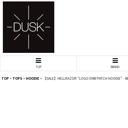
TOP
BRAND
TOP
>
TOPS
>
HOODIE
>
【SALE】HELLRAZOR "LOGO EMB PATCH HOODIE" - B