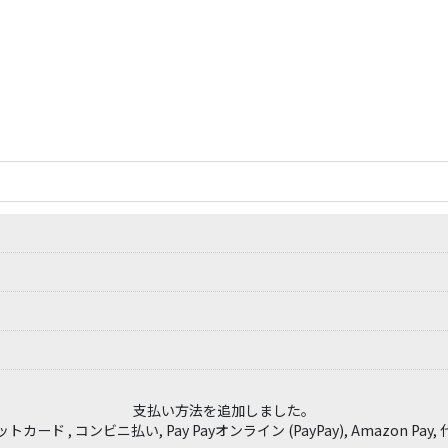
HELLRAZOR "ITHERMO LOGO SHIRT"
支払い方法を追加しました。
7,000
円
(税別)
カード , コンビニ払い, Pay Payオンライン (PayPay), Amazon Pay
(
税込
:
7,700
円
)