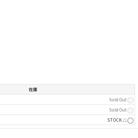
在庫
Sold Out
Sold Out
STOCK △