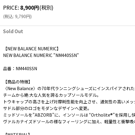
PRICE
:
8,900
円
(税別)
(
税込
:
9,790
円
)
Sold Out
【NEW BALANCE NUMERIC】
NEW BALANCE NUMERIC "NM440SSN"
品番：NM440SSN
【商品の特徴】
〈New Balance〉の70年代ランニングシューズにインスパイアされ
チームから絶 大な人気を誇るカップソールモデル。
トウキャップの高さを上げ対摩耗性能を向上させ、通気性の高いメッ
サドル部分のロゴをモダンなデザインへ変更。
ミッドソールを”ABZORB”に、インソールは “Ortholite®”を採用
ヴァルカナイズドソールの様なフィーリングに加え、軽量性と衝撃吸
【MATERIAL】