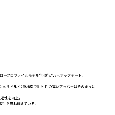
たロープロファイルモデル“440”がV2へアップデート。
シュサドルと2重構造で耐久 性の高いアッパーはそのままに
し快適性を向上。
収性を兼ね備えている。