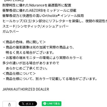
耐摩耗性に優れたNduranceを最適箇所に配置
衝撃吸収に優れたABZORBをミッドソールに搭載
衝撃吸収力と快適性の高いOrtholite® インソール採用
ヒールカップ/ロゴ/タン部分にリフレクターを装備し、夜間の視認性
スエード/シンセティック/メッシュアッパー
ガムラバー
＜商品の色味、柄に関して＞
・商品の撮影画像は光の加減で実際の商品より、
明るく見える場合がございます。
・お客様の端末モニターの環境により実際のカラーと
多少の違いが出る場合がありますので
あらかじめご了承ください。
＜商品仕様について＞
・商品仕様について、別カラーで記載してる場合がございます。
JAPAN AUTHORIZED DEALER