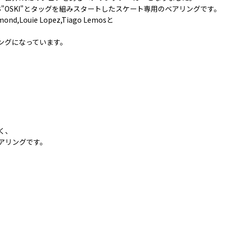
"通称"OSKI"とタッグを組みスタートしたスケート専用のベアリングです。
omond,Louie Lopez,Tiago Lemosと
ングになっています。
く、
アリングです。