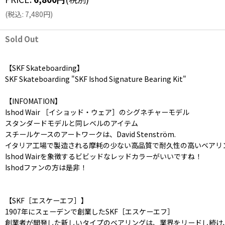
(
税込
:
7,480
円
)
Sold Out
【SKF Skateboarding】
SKF Skateboarding "SKF Ishod Signature Bearing Kit"
【INFOMATION】
Ishod Wair ［イショッド・ウェア］のシグネチャーモデル
スタンダードモデルと同レベルのアイテム
スチールケースのアートワークは、David Stenström.
イタリア工場で製造される摩耗の少ない高品質で耐久性の高いベアリ
Ishod Wairを象徴するビビッドなレッドカラーがいいですね！
Ishodファンの方は是非！
【SKF［エスケーエフ］】
1907年にスェーデンで創業したSKF［エスケーエフ］
創業者が開発した新しいタイプのベアリングは、業界をリードし続け、