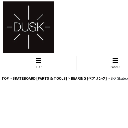
TOP
BRAND
TOP
>
SKATEBOARD [PARTS & TOOLS]
>
BEARING [ベアリング]
>
SKF Skateb