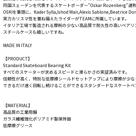
同国スェーデンを代表するスケートボーダー"Oskar Rozenberg
OSKIを筆頭に、Kader Sylla,Ishod Wair,Alexis Sablone,Beatrice D
実力カリスマ性を兼ね備えたライダーがTEAMに所属しています。
イタリア工場で製造される摩耗の少ない高品質で耐久性の高いベアリ
スチールケースも嬉しいですね。
MADE IN ITALY
【PRODUCT】
Standard Skateboard Bearing Kit
すべてのスケーターが求めるスピードと滑らかさの実証済みです。
信頼性が高く、特別な低摩擦シールドセットアップにより摩擦が少な
できるだけ速く回転し続けることができるスタンダードなスケートベ
【MATERIAL】
高品質の工業用鋼
ガラス繊維強化ポリアミド製保持器
低摩擦グリース