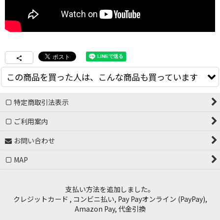
この商品を買った人は、こんな商品も買っています
特定商取引法表示
ご利用案内
お問い合わせ
MAP
KROOKED " VAN WASTELL HOODIE
KROOKED SKATEBOADING
支払い方法を追加しました。
" - BLACK
"MOONSMILE RAW TEE" - GREEN
クレジットカード , コンビニ払い, Pay Payオンライン (PayPay),
14,000
円
(税別)
4,400
円
(税別)
(
税込
:
15,400
円
)
(
税込
:
4,840
円
)
Amazon Pay, 代金引換