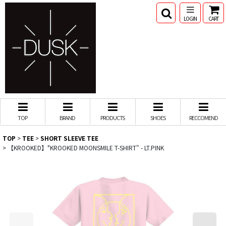
LOGIN
CART
TOP
BRAND
PRODUCTS
SHOES
RECCOMEND
TOP
>
TEE
>
SHORT SLEEVE TEE
>
【KROOKED】"KROOKED MOONSMILE T-SHIRT" - LT.PINK