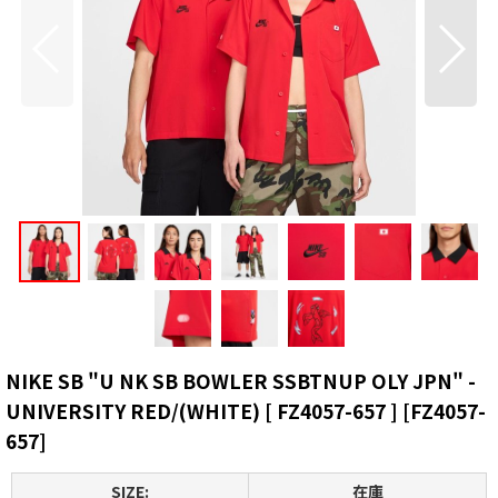
NIKE SB "U NK SB BOWLER SSBTNUP OLY JPN" -
UNIVERSITY RED/(WHITE) [ FZ4057-657 ]
[
FZ4057-
657
]
SIZE:
在庫