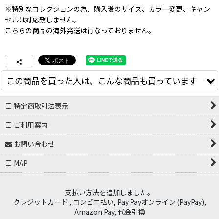
※特別なコレクションの為、購入後のサイズ、カラー変更、キャン
セルは対応致しません。
こちらの商品の海外発送は行なっておりません。
この商品を買った人は、こんな商品も買っています
特定商取引法表示
ご利用案内
お問い合わせ
MAP
NIKE SB "AS U NK SB FLC PO HD
NIKE SB "NIKE AIR MAX ISHOD" -
支払い方法を追加しました。
OLY JPN" - WHITE/BLACK [
White/Varsity Red-Summit
FZ4101-100 ]
[
FZ4101-100
]
White-Varsity Red-Black
[
FB2393-
クレジットカード , コンビニ払い, Pay Payオンライン (PayPay),
100
]
8,800
円
(税別)
Amazon Pay, 代金引換
12,000
円
(税別)
(
税込
:
9,680
円
)