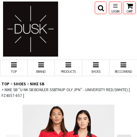
LOGIN
CART
TOP
BRAND
PRODUCTS
SHOES
RECCOMEND
TOP
>
SHOES
>
NIKE SB
>
NIKE SB "U NK SB BOWLER SSBTNUP OLY JPN" - UNIVERSITY RED/(WHITE) [
FZ4057-657 ]