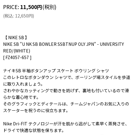
PRICE
:
11,500
円
(税別)
(
税込
:
12,650
円
)
【 NIKE SB 】
NIKE SB "U NK SB BOWLER SSBTNUP OLY JPN" - UNIVERSITY
RED/(WHITE)
[ FZ4057-657 ]
ナイキSB 半袖ボタンアップ スケート ボウリング シャツ
このレトロなボタンダウン シャツで、ボーリング場スタイルを歩道
に取り入れましょう。
さわやかなカッティングで動きを妨げず、裏地も付いているので滑
らかな着心地です。
そのグラフィックとディテールは、チームジャパンのお気に入りの
スケーターを祝うのに役立ちます。
Nike Dri-FIT テクノロジーが汗を肌から逃がして素早く蒸発させ、
ドライで快適な状態を保ちます。