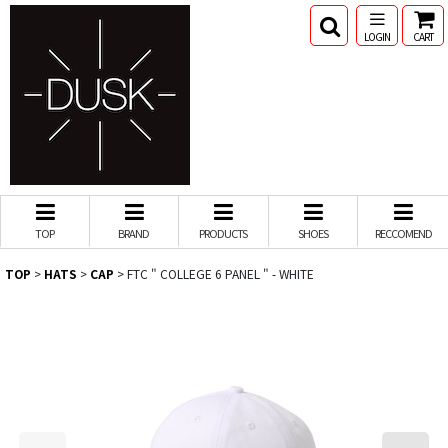
LOGIN
CART
TOP
BRAND
PRODUCTS
SHOES
RECCOMEND
TOP
>
HATS
>
CAP
>
FTC " COLLEGE 6 PANEL " - WHITE