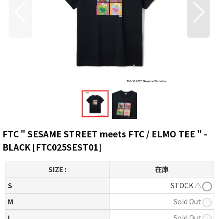
FTC " SESAME STREET meets FTC / ELMO TEE " -
BLACK
[
FTC025SEST01
]
SIZE :
在庫
S
STOCK △
M
Sold Out
L
Sold Out