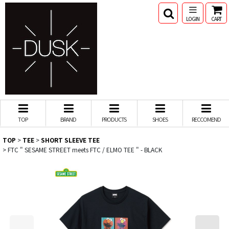
LOGIN
CART
TOP
BRAND
PRODUCTS
SHOES
RECCOMEND
TOP
>
TEE
>
SHORT SLEEVE TEE
>
FTC " SESAME STREET meets FTC / ELMO TEE " - BLACK