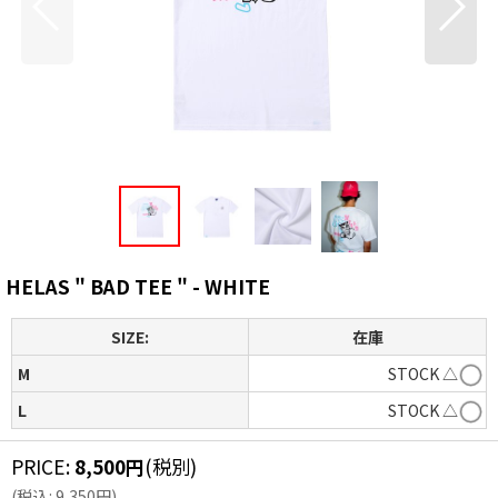
HELAS " BAD TEE " - WHITE
SIZE:
在庫
M
STOCK △
L
STOCK △
PRICE
:
8,500
円
(税別)
(
税込
:
9,350
円
)