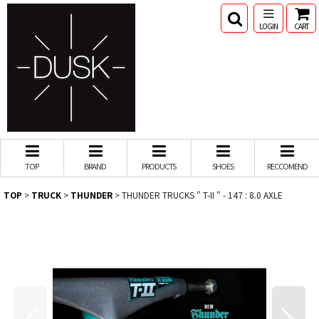
LOGIN
CART
TOP
BRAND
PRODUCTS
SHOES
RECCOMEND
TOP
>
TRUCK
>
THUNDER
>
THUNDER TRUCKS " T-II " - 147 : 8.0 AXLE