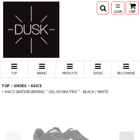
LOGIN
CART
TOP
BRAND
PRODUCTS
SHOES
RECCOMEND
TOP
>
SHOES
>
ASICS
>
ASICS SKATEBOARDING " GEL-VICKKA PRO " - BLACK / WHITE