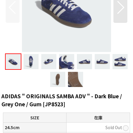
ADIDAS " ORIGINALS SAMBA ADV " - Dark Blue /
Grey One / Gum
[
JP8523
]
SIZE
在庫
24.5cm
Sold Out