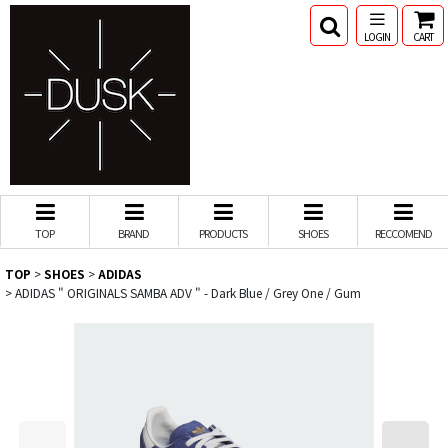
LOGIN
CART
TOP
BRAND
PRODUCTS
SHOES
RECCOMEND
TOP
>
SHOES
>
ADIDAS
>
ADIDAS " ORIGINALS SAMBA ADV " - Dark Blue / Grey One / Gum