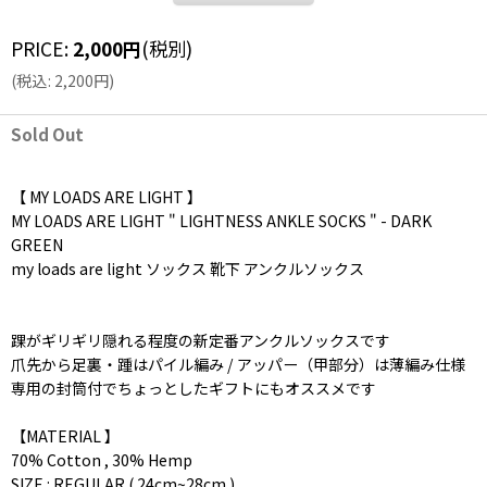
PRICE
:
2,000
円
(税別)
(
税込
:
2,200
円
)
Sold Out
【 MY LOADS ARE LIGHT 】
MY LOADS ARE LIGHT " LIGHTNESS ANKLE SOCKS " - DARK
GREEN
my loads are light ソックス 靴下 アンクルソックス
踝がギリギリ隠れる程度の新定番アンクルソックスです
爪先から足裏・踵はパイル編み / アッパー（甲部分）は薄編み仕様
専用の封筒付でちょっとしたギフトにもオススメです
【MATERIAL 】
70% Cotton , 30% Hemp
SIZE : REGULAR ( 24cm~28cm )