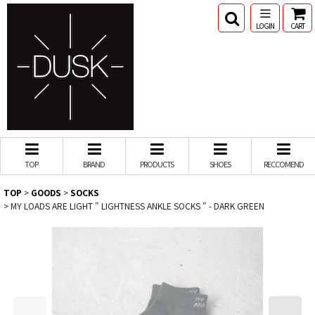
LOGIN
CART
TOP
BRAND
PRODUCTS
SHOES
RECCOMEND
TOP
>
GOODS
>
SOCKS
>
MY LOADS ARE LIGHT " LIGHTNESS ANKLE SOCKS " - DARK GREEN