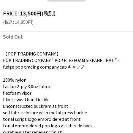
PRICE
:
13,500
円
(税別)
(
税込
:
14,850
円
)
Sold Out
【 POP TRADING COMPANY 】
POP TRADING COMPANY " POP FLEXFOAM SIXPANEL HAT " -
fudge pop trading company cap キャップ
100% nylon
taslan 2-ply 3.0oz fabric
flexfoam visor
black sweatband inside
unconstructed buckram at front
self fabric closure with metal press buckle
tonal script logo embroidered at front
tonal embroidered pop logo at left side back
durable water repellent finish