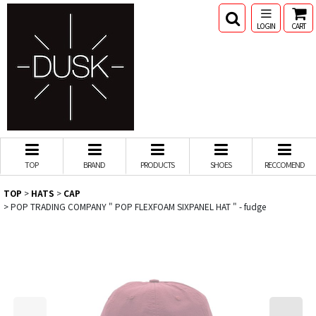
LOGIN
CART
TOP
BRAND
PRODUCTS
SHOES
RECCOMEND
TOP
>
HATS
>
CAP
>
POP TRADING COMPANY " POP FLEXFOAM SIXPANEL HAT " - fudge