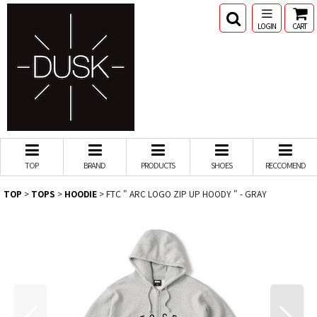
LOGIN
CART
TOP
BRAND
PRODUCTS
SHOES
RECCOMEND
TOP
>
TOPS
>
HOODIE
>
FTC " ARC LOGO ZIP UP HOODY " - GRAY