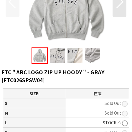
FTC " ARC LOGO ZIP UP HOODY " - GRAY
[
FTC026SPSW04
]
SIZE:
在庫
S
Sold Out
M
Sold Out
L
STOCK △