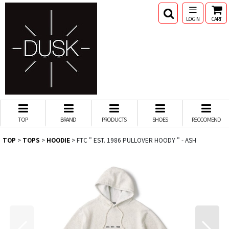
LOGIN
CART
TOP
BRAND
PRODUCTS
SHOES
RECCOMEND
TOP
>
TOPS
>
HOODIE
>
FTC " EST. 1986 PULLOVER HOODY " - ASH