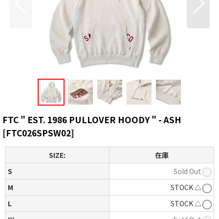
FTC " EST. 1986 PULLOVER HOODY " - ASH
[
FTC026SPSW02
]
SIZE:
在庫
S
Sold Out
M
STOCK △
L
STOCK △