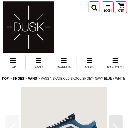
LOGIN
CART
TOP
BRAND
PRODUCTS
SHOES
RECCOMEND
TOP
>
SHOES
>
VANS
>
VANS " SKATE OLD SKOOL SHOE"- NAVY BLUE / WHITE