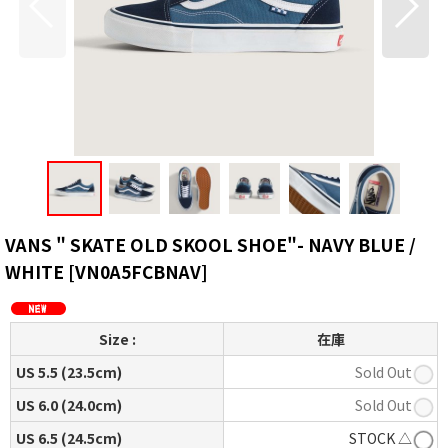
VANS " SKATE OLD SKOOL SHOE"- NAVY BLUE /
WHITE
[
VN0A5FCBNAV
]
Size :
在庫
US 5.5 (23.5cm)
Sold Out
US 6.0 (24.0cm)
Sold Out
US 6.5 (24.5cm)
STOCK △