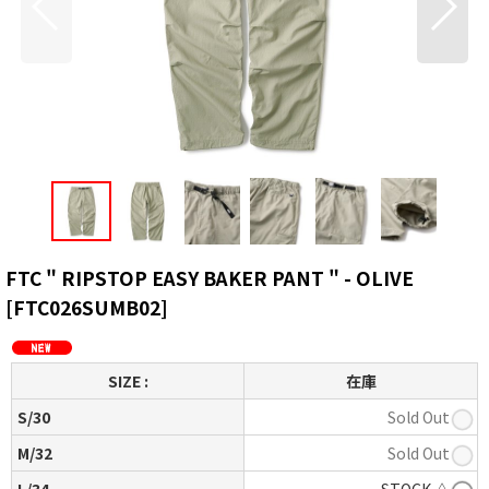
FTC " RIPSTOP EASY BAKER PANT " - OLIVE
[
FTC026SUMB02
]
SIZE :
在庫
S/30
Sold Out
M/32
Sold Out