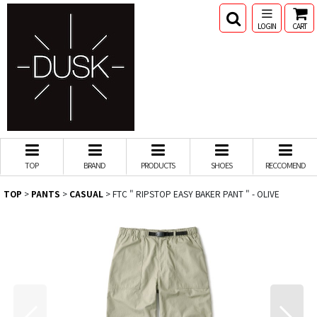
LOGIN
CART
TOP
BRAND
PRODUCTS
SHOES
RECCOMEND
TOP
>
PANTS
>
CASUAL
>
FTC " RIPSTOP EASY BAKER PANT " - OLIVE