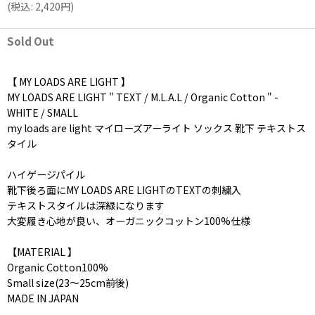
(
税込
:
2,420
円
)
Sold Out
【 MY LOADS ARE LIGHT 】
MY LOADS ARE LIGHT " TEXT / M.L.A.L / Organic Cotton " -
WHITE / SMALL
my loads are light マイローズアーライト ソックス 靴下 テキストス
タイル
ハイゲージパイル
靴下後ろ面にMY LOADS ARE LIGHTのTEXTの刺繍入
テキストスタイルは深緑になります
大変履き心地が良い、オーガニックコットン100%仕様
【MATERIAL 】
Organic Cotton100%
Small size(23〜25cm前後)
MADE IN JAPAN