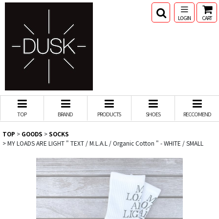
LOGIN
CART
TOP
BRAND
PRODUCTS
SHOES
RECCOMEND
TOP
>
GOODS
>
SOCKS
>
MY LOADS ARE LIGHT " TEXT / M.L.A.L / Organic Cotton " - WHITE / SMALL