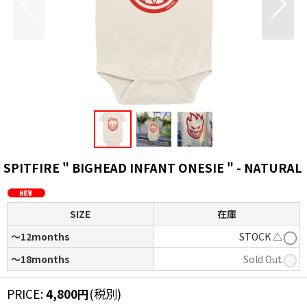
SPITFIRE " BIGHEAD INFANT ONESIE " - NATURAL
SIZE
在庫
〜12months
STOCK △
〜18months
Sold Out
PRICE
:
4,800
円
(税別)