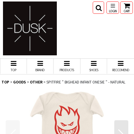
LOGIN
CART
TOP
BRAND
PRODUCTS
SHOES
RECCOMEND
TOP
>
GOODS
>
OTHER
>
SPITFIRE " BIGHEAD INFANT ONESIE " - NATURAL