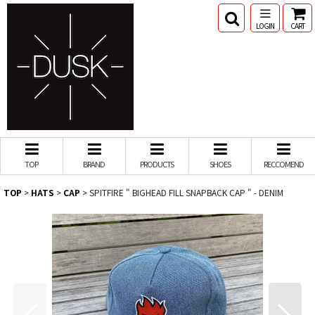
LOGIN
CART
TOP
BRAND
PRODUCTS
SHOES
RECCOMEND
TOP
>
HATS
>
CAP
>
SPITFIRE " BIGHEAD FILL SNAPBACK CAP " - DENIM