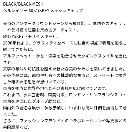
BLACK/BLACK MESH
ヘルレイザー MOZYSKEY メッシュキャップ
東京のアンダーグラウンドシーンから飛び出し、国内外のギャラリ
ーや美術館で注目を集めるアーティスト、
MOZYSKEY（モザイスキー）。
1990年代より、グラフィティをベースに独自の視点で表現を追求し
続けてきた彼は、
アルファベット・かな・漢字を融合させたタギングスタイルを進化
させ、
文字の意味や可読性を超えた新たな美のかたちを築いてきました。
その作品には、都市や社会への挑戦的な視点と、ストリートに根ざ
した確固たる思想が息づいており、
東京を拠点に世界各地へとその表現を広げ続けています。
これまで、水戸芸術館、森美術館、ロンドン・サンフランシスコ・
東京を巡回したグループ展など、
国内外の著名な展示に多数参加し、いずれも高い評価を獲得してき
ました。
さらに、ファッションブランドとのコラボレーションや写真家との
共同展示など、