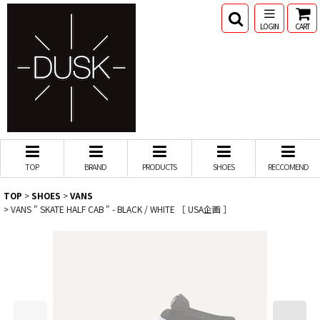
LOGIN
CART
TOP
BRAND
PRODUCTS
SHOES
RECCOMEND
TOP
>
SHOES
>
VANS
>
VANS " SKATE HALF CAB " - BLACK / WHITE ［ USA企画 ］