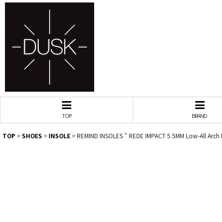
TOP
BRAND
TOP
>
SHOES
>
INSOLE
>
REMIND INSOLES " REDE IMPACT 5.5MM Low-All Arch In