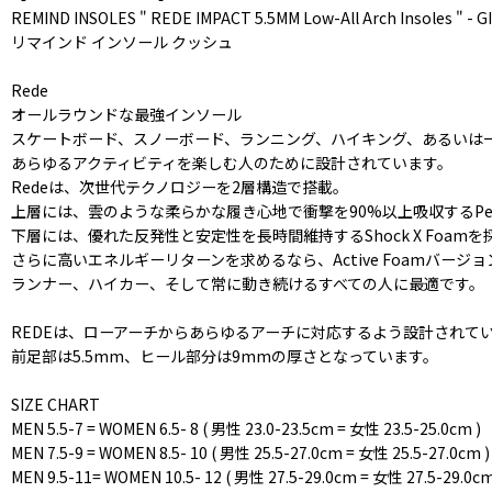
REMIND INSOLES " REDE IMPACT 5.5MM Low-All Arch Insoles " - G
リマインド インソール クッシュ
Rede
オールラウンドな最強インソール
スケートボード、スノーボード、ランニング、ハイキング、あるいは
あらゆるアクティビティを楽しむ人のために設計されています。
Redeは、次世代テクノロジーを2層構造で搭載。
上層には、雲のような柔らかな履き心地で衝撃を90%以上吸収するPerfe
下層には、優れた反発性と安定性を長時間維持するShock X Foam
さらに高いエネルギーリターンを求めるなら、Active Foamバージ
ランナー、ハイカー、そして常に動き続けるすべての人に最適です。
REDEは、ローアーチからあらゆるアーチに対応するよう設計されて
前足部は5.5mm、ヒール部分は9mmの厚さとなっています。
SIZE CHART
MEN 5.5-7 = WOMEN 6.5- 8 ( 男性 23.0-23.5cm = 女性 23.5-25.0cm )
MEN 7.5-9 = WOMEN 8.5- 10 ( 男性 25.5-27.0cm = 女性 25.5-27.0cm )
MEN 9.5-11= WOMEN 10.5- 12 ( 男性 27.5-29.0cm = 女性 27.5-29.0cm