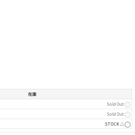
在庫
Sold Out
Sold Out
STOCK △