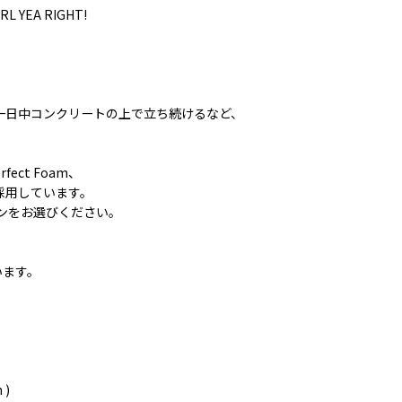
IRL YEA RIGHT!
一日中コンクリートの上で立ち続けるなど、
ct Foam、
を採用しています。
ョンをお選びください。
います。
 )