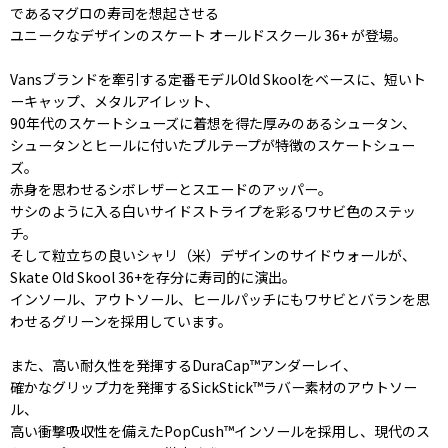
であるマグロの寿司を想起させる
ユニークなデザインのスケート オールドスクール 36+ が登場。
Vansブランドを牽引する定番モデルOld Skoolをベースに、短いト
ーキャップ、メタルアイレット、
90年代のスケートシューズに着想を得た厚みのあるシュータン、
シュータンとヒールに付いたプルテープが特徴のスケートシュー
ズ。
赤身を思わせるシボレザーとスエードのアッパー。
サシのように入る白いサイドストライプを彩るワサビ色のステッ
チ。
そして粒立ちの良いシャリ（米）デザインのサイドウォールが、
Skate Old Skool 36+を存分に寿司的に演出。
インソール、アウトソール、ヒールパッチにもワサビとバランを思
わせるグリーンを採用しています。
また、高い耐久性を発揮するDuraCap™アンダーレイ、
確かなグリップ力を発揮するSickStick™ラバー素材のアウトソー
ル、
高い衝撃吸収性を備えたPopCush™インソールを採用し、現代のス