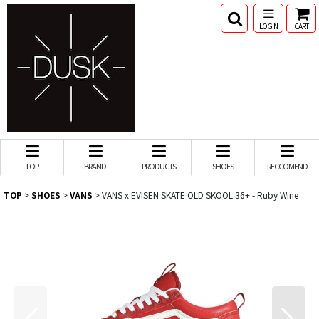
LOGIN
CART
TOP
BRAND
PRODUCTS
SHOES
RECCOMEND
TOP
>
SHOES
>
VANS
>
VANS x EVISEN SKATE OLD SKOOL 36+ - Ruby Wine