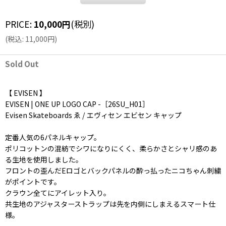
PRICE
:
10,000
円
(税別)
(
税込
:
11,000
円
)
Sold Out
【 EVISEN 】
EVISEN | ONE UP LOGO CAP -［26SU_H01］
Evisen Skateboards ゑ / エヴィセン エビセン キャップ
定番人気の6パネルキャップ。
ポリコットンの混紡でシワになりにくく、柔らかさとシャリ感のあ
る生地を使用しました。
フロントの歪んだEロゴとバックパネルの酔っ払ったニコちゃん刺繍
がポイントです。
クラウン全てにアイレット入り。
共生地のアジャスターストラップは先を内側にしまえるスマート仕
様。