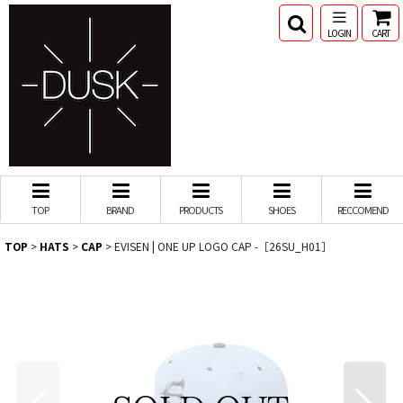
LOGIN
CART
TOP
BRAND
PRODUCTS
SHOES
RECCOMEND
TOP
>
HATS
>
CAP
>
EVISEN | ONE UP LOGO CAP -［26SU_H01］