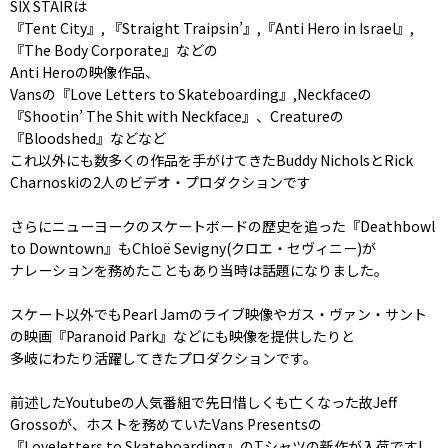
SIX STAIRは
『Tent City』, 『Straight Traipsin’』,『Anti Hero in Israel』,
『The Body Corporate』などの
Anti Heroの映像作品、
Vansの『Love Letters to Skateboarding』,Neckfaceの
『Shootin’ The Shit with Neckface』、Creatureの
『Bloodshed』などなど
これ以外にも数多くの作品を手がけてきたBuddy NicholsとRick
Charnoskiの2人のビデオ・プロダクションです
さらにニューヨークのスケートボードの歴史を追った『Deathbowl
to Downtown』もChloë Sevigny(クロエ・セヴィニー)が
ナレーションを務めたこともあり当時は話題になりました。
スケート以外でもPearl Jamのライブ映像やガス・ヴァン・サント
の映画『Paranoid Park』などにも映像を提供したりと
多岐にわたり活躍してきたプロダクションです。
前述したYoutubeの人気番組で先日惜しくも亡くなった故Jeff
Grossoが、ホストを務めていたVans Presentsの
『Loveletters to Skateboarding』のTシャツの新作が入荷です!