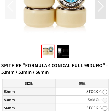
SPITFIRE "FORMULA 4 CONICAL FULL 99DURO" -
52mm / 53mm / 56mm
SIZE:
在庫
52mm
STOCK △
53mm
Sold Out
56mm
STOCK △