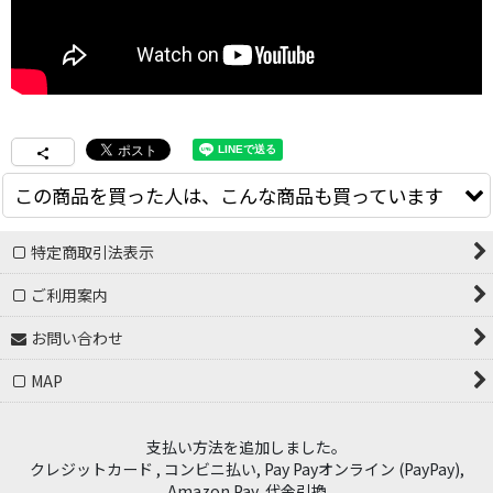
この商品を買った人は、こんな商品も買っています
特定商取引法表示
ご利用案内
お問い合わせ
MAP
NO BRAND "RUB BRICK"
SPITFIRE "SAPPHIRE 90DURO
支払い方法を追加しました。
53mm" - CLEAR / GREEN
3,000
円
(税別)
クレジットカード , コンビニ払い, Pay Payオンライン (PayPay),
8,500
円
(税別)
(
税込
:
3,300
円
)
(
税込
:
9,350
円
)
Amazon Pay, 代金引換