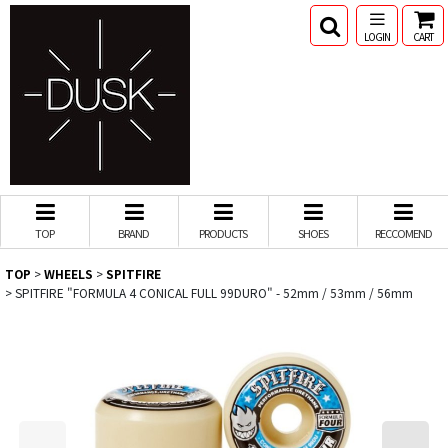
LOGIN
CART
TOP
BRAND
PRODUCTS
SHOES
RECCOMEND
TOP
>
WHEELS
>
SPITFIRE
>
SPITFIRE "FORMULA 4 CONICAL FULL 99DURO" - 52mm / 53mm / 56mm