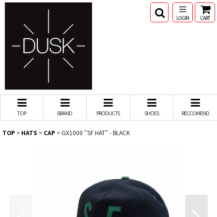
LOGIN
CART
TOP
BRAND
PRODUCTS
SHOES
RECCOMEND
TOP
>
HATS
>
CAP
>
GX1000 "SF HAT" - BLACK