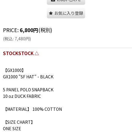
お気に入り登録
PRICE
:
6,800
円
(税別)
(
税込
:
7,480
円
)
STOCKSTOCK △
【GX1000】
GX1000 "SF HAT" - BLACK
5 PANEL POLO SNAPBACK
10 oz DUCK FABRIC
【MATERIAL】 100% COTTON
【SIZE CHART】
ONE SIZE