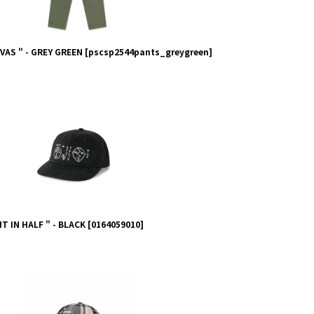
NVAS " - GREY GREEN
[
pscsp2544pants_greygreen
]
IT IN HALF " - BLACK
[
0164059010
]