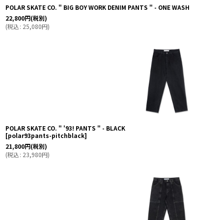
POLAR SKATE CO. " BIG BOY WORK DENIM PANTS " - ONE WASH
22,800
円
(税別)
(
税込
:
25,080
円
)
POLAR SKATE CO. " '93! PANTS " - BLACK
[
polar93pants-pitchblack
]
21,800
円
(税別)
(
税込
:
23,980
円
)