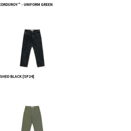
 CORDUROY " - UNIFORM GREEN
ASHED BLACK
[
SP24
]