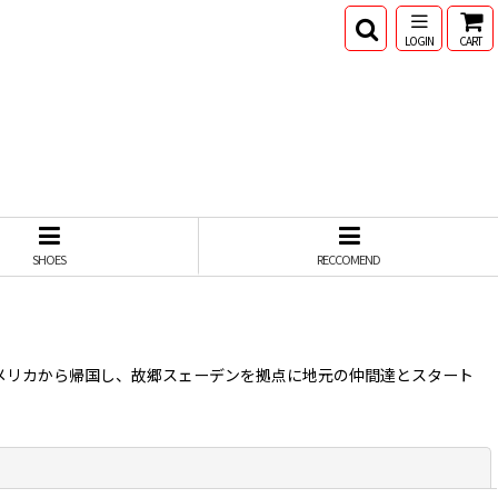
LOGIN
CART
SHOES
RECCOMEND
ブ）。アメリカから帰国し、故郷スェーデンを拠点に地元の仲間達とスタート
閉じる