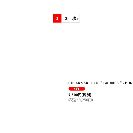
1
2
次
»
絞り込む
POLAR SKATE CO. " BUDDIES " - PU
7,500
円
(税別)
(
税込
:
8,250
円
)