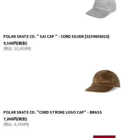
POLAR SKATE CO. " SAI CAP " - CORD SILVER
[
0159056010
]
9,500
円
(税別)
(
税込
:
10,450
円
)
POLAR SKATE CO. "CORD STROKE LOGO CAP" - BRASS
7,800
円
(税別)
(
税込
:
8,580
円
)