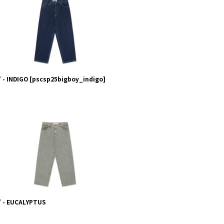
 - INDIGO
[
pscsp25bigboy_indigo
]
" - EUCALYPTUS