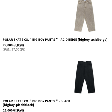
POLAR SKATE CO. " BIG BOY PANTS " - ACID BEIGE
[
bigboy-acidbeige
]
25,000
円
(税別)
(
税込
:
27,500
円
)
POLAR SKATE CO. " BIG BOY PANTS " - BLACK
[
bigboy-pitchblack
]
22,000
円
(税別)