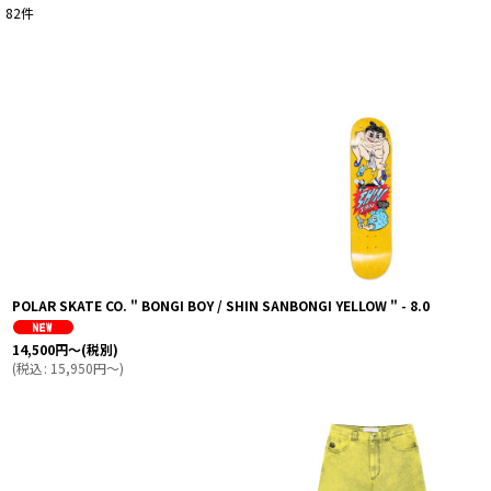
82
件
表示数
:
並び順
:
POLAR SKATE CO. " BONGI BOY / SHIN SANBONGI YELLOW " - 8.0
14,500
円
～
(税別)
(
税込
:
15,950
円
～
)