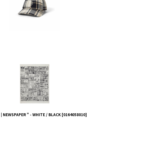
 | NEWSPAPER " - WHITE / BLACK
[
0164058010
]