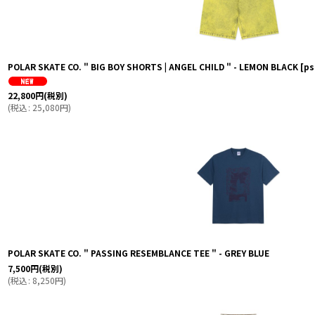
POLAR SKATE CO. " BIG BOY SHORTS | ANGEL CHILD " - LEMON BLACK
[
ps
22,800
円
(税別)
(
税込
:
25,080
円
)
POLAR SKATE CO. " PASSING RESEMBLANCE TEE " - GREY BLUE
7,500
円
(税別)
(
税込
:
8,250
円
)