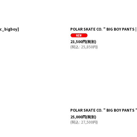
c_bigboy
]
POLAR SKATE CO. " BIG BOY PANTS 
23,500
円
(税別)
(
税込
:
25,850
円
)
POLAR SKATE CO. " BIG BOY PANTS 
25,000
円
(税別)
(
税込
:
27,500
円
)