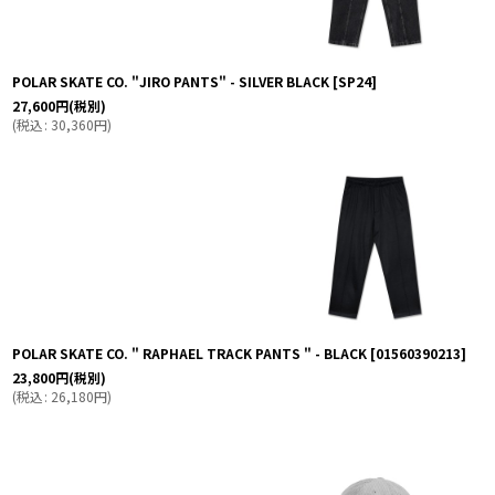
POLAR SKATE CO. "JIRO PANTS" - SILVER BLACK
[
SP24
]
27,600
円
(税別)
(
税込
:
30,360
円
)
POLAR SKATE CO. " RAPHAEL TRACK PANTS " - BLACK
[
01560390213
]
23,800
円
(税別)
(
税込
:
26,180
円
)