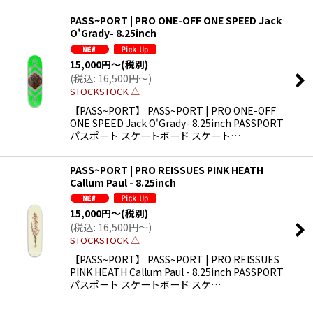
表示数
:
PASS~PORT | PRO ONE-OFF ONE SPEED Jack
O'Grady- 8.25inch
並び順
:
15,000
円
～
(税別)
(
税込
:
16,500
円
～
)
絞り込む
STOCKSTOCK △
【PASS~PORT】 PASS~PORT | PRO ONE-OFF
ONE SPEED Jack O'Grady- 8.25inch PASSPORT
パスポート スケートボード スケート…
PASS~PORT | PRO REISSUES PINK HEATH
Callum Paul - 8.25inch
15,000
円
～
(税別)
(
税込
:
16,500
円
～
)
STOCKSTOCK △
【PASS~PORT】 PASS~PORT | PRO REISSUES
PINK HEATH Callum Paul - 8.25inch PASSPORT
パスポート スケートボード スケ…