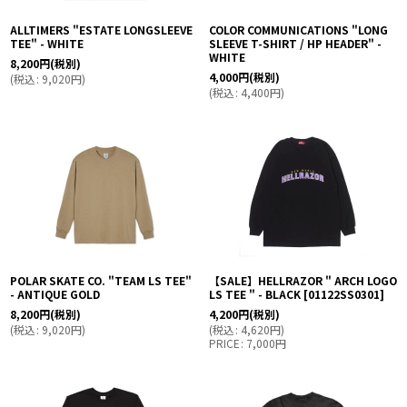
ALLTIMERS "ESTATE LONGSLEEVE
COLOR COMMUNICATIONS "LONG
TEE" - WHITE
SLEEVE T-SHIRT / HP HEADER" -
WHITE
8,200
円
(税別)
4,000
円
(税別)
(
税込
:
9,020
円
)
(
税込
:
4,400
円
)
POLAR SKATE CO. "TEAM LS TEE"
【SALE】HELLRAZOR " ARCH LOGO
- ANTIQUE GOLD
LS TEE " - BLACK
[
01122SS0301
]
8,200
円
(税別)
4,200
円
(税別)
(
税込
:
9,020
円
)
(
税込
:
4,620
円
)
PRICE
:
7,000
円