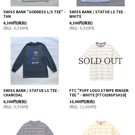
SWISS BANK "GODDESS L/S TEE" -
SWISS BANK / STATUE LS TEE -
TAN
WHITE
6,300
円
(税別)
6,300
円
(税別)
(
税込
:
6,930
円
)
(
税込
:
6,930
円
)
SWISS BANK / STATUE LS TEE -
FTC "PUFF LOGO STRIPE RINGER
CHARCOAL
TEE " - WHITE
[
FTC026SPSH10
]
6,300
円
(税別)
10,000
円
(税別)
(
税込
:
6,930
円
)
(
税込
:
11,000
円
)