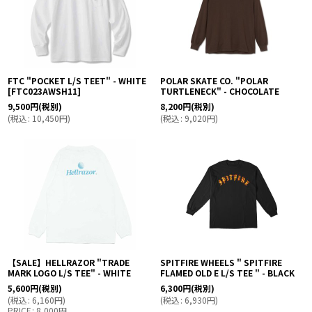
FTC "POCKET L/S TEET" - WHITE
POLAR SKATE CO. "POLAR
[
FTC023AWSH11
]
TURTLENECK" - CHOCOLATE
9,500
円
(税別)
8,200
円
(税別)
(
税込
:
10,450
円
)
(
税込
:
9,020
円
)
【SALE】HELLRAZOR "TRADE
SPITFIRE WHEELS " SPITFIRE
MARK LOGO L/S TEE" - WHITE
FLAMED OLD E L/S TEE " - BLACK
5,600
円
(税別)
6,300
円
(税別)
(
税込
:
6,160
円
)
(
税込
:
6,930
円
)
PRICE
:
8,000
円