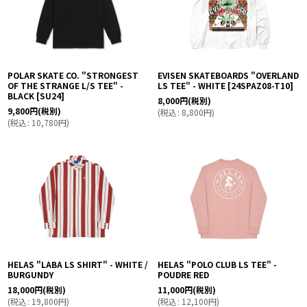
POLAR SKATE CO. "STRONGEST
EVISEN SKATEBOARDS "OVERLAND
OF THE STRANGE L/S TEE" -
LS TEE" - WHITE
[
24SPAZ08-T10
]
BLACK
[
SU24
]
8,000
円
(税別)
9,800
円
(税別)
(
税込
:
8,800
円
)
(
税込
:
10,780
円
)
HELAS "LABA LS SHIRT" - WHITE /
HELAS "POLO CLUB LS TEE" -
BURGUNDY
POUDRE RED
18,000
円
(税別)
11,000
円
(税別)
(
税込
:
19,800
円
)
(
税込
:
12,100
円
)