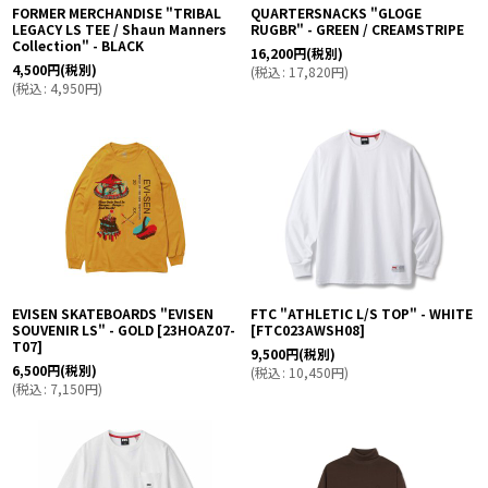
FORMER MERCHANDISE "TRIBAL
QUARTERSNACKS "GLOGE
LEGACY LS TEE / Shaun Manners
RUGBR" - GREEN / CREAMSTRIPE
Collection" - BLACK
16,200
円
(税別)
4,500
円
(税別)
(
税込
:
17,820
円
)
(
税込
:
4,950
円
)
EVISEN SKATEBOARDS "EVISEN
FTC "ATHLETIC L/S TOP" - WHITE
SOUVENIR LS" - GOLD
[
23HOAZ07-
[
FTC023AWSH08
]
T07
]
9,500
円
(税別)
6,500
円
(税別)
(
税込
:
10,450
円
)
(
税込
:
7,150
円
)