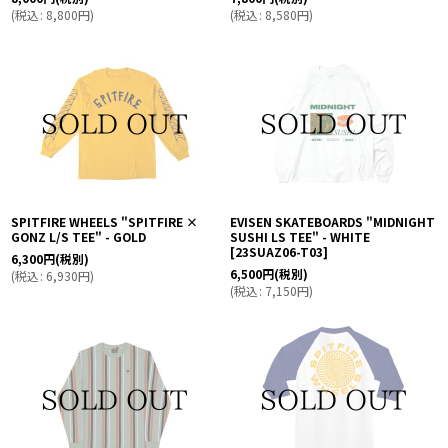
(
税込
:
8,800
円
)
(
税込
:
8,580
円
)
SPITFIRE WHEELS "SPITFIRE ×
EVISEN SKATEBOARDS "MIDNIGHT
GONZ L/S TEE" - GOLD
SUSHI LS TEE" - WHITE
[
23SUAZ06-T03
]
6,300
円
(税別)
6,500
円
(税別)
(
税込
:
6,930
円
)
(
税込
:
7,150
円
)