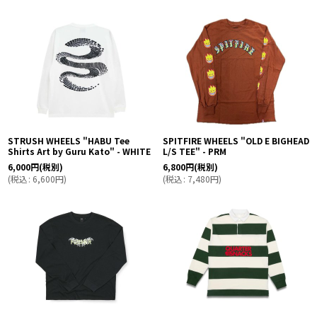
STRUSH WHEELS "HABU Tee
SPITFIRE WHEELS "OLD E BIGHEAD
Shirts Art by Guru Kato" - WHITE
L/S TEE" - PRM
6,000
円
(税別)
6,800
円
(税別)
(
税込
:
6,600
円
)
(
税込
:
7,480
円
)