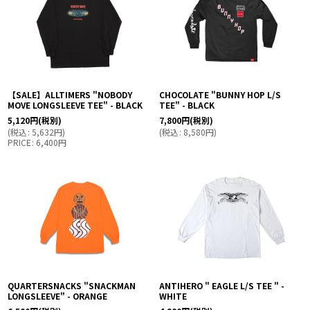
【SALE】ALLTIMERS "NOBODY
CHOCOLATE "BUNNY HOP L/S
MOVE LONGSLEEVE TEE" - BLACK
TEE" - BLACK
5,120
円
(税別)
7,800
円
(税別)
(
税込
:
5,632
円
)
(
税込
:
8,580
円
)
PRICE
:
6,400
円
QUARTERSNACKS "SNACKMAN
ANTIHERO " EAGLE L/S TEE " -
LONGSLEEVE" - ORANGE
WHITE