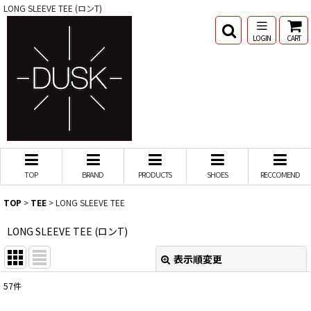
LONG SLEEVE TEE (ロンT)
LOGIN
CART
TOP
BRAND
PRODUCTS
SHOES
RECCOMEND
TOP
>
TEE
>
LONG SLEEVE TEE
LONG SLEEVE TEE (ロンT)
表示順変更
閉じる
57
件
表示数
: