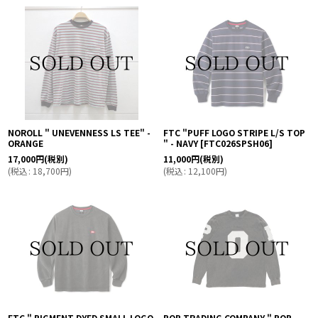
NOROLL " UNEVENNESS LS TEE" -
FTC "PUFF LOGO STRIPE L/S TOP
ORANGE
" - NAVY
[
FTC026SPSH06
]
17,000
円
(税別)
11,000
円
(税別)
(
税込
:
18,700
円
)
(
税込
:
12,100
円
)
FTC " PIGMENT DYED SMALL LOGO
POP TRADING COMPANY " POP