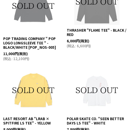
THRASHER "FLAME TEE" - BLACK /
RED
POP TRADING COMPANY " POP
6,000
円
(税別)
LOGO LONGSLEEVE TEE " -
(
税込
:
6,600
円
)
BLACK/WHITE
[
POP_NOS-005
]
11,000
円
(税別)
(
税込
:
12,100
円
)
LAST RESORT AB "LRAB ×
POLAR SKATE CO. "SEEN BETTER
SPITFIRE LS TEE" - YELLOW
DAYS LS TEE" - WHITE
8,000
円
(税別)
7,800
円
(税別)