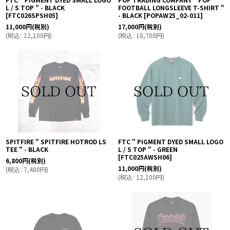
L / S TOP " - BLACK
FOOTBALL LONGSLEEVE T-SHIRT "
[
FTC026SPSH05
]
- BLACK
[
POPAW25_02-011
]
11,000
円
(税別)
17,000
円
(税別)
(
税込
:
12,100
円
)
(
税込
:
18,700
円
)
SPITFIRE " SPITFIRE HOTROD LS
FTC " PIGMENT DYED SMALL LOGO
TEE " - BLACK
L / S TOP " - GREEN
[
FTC025AWSH06
]
6,800
円
(税別)
11,000
円
(税別)
(
税込
:
7,480
円
)
(
税込
:
12,100
円
)