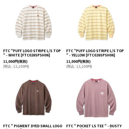
並び順
:
絞り込む
FTC "PUFF LOGO STRIPE L/S TOP
FTC "PUFF LOGO STRIPE L/S TOP
" - WHITE
[
FTC026SPSH06
]
" - YELLOW
[
FTC026SPSH06
]
11,000
円
(税別)
11,000
円
(税別)
(
税込
:
12,100
円
)
(
税込
:
12,100
円
)
FTC " PIGMENT DYED SMALL LOGO
FTC " POCKET LS TEE " - DUSTY