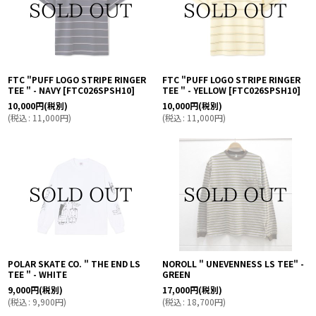
FTC "PUFF LOGO STRIPE RINGER
FTC "PUFF LOGO STRIPE RINGER
TEE " - NAVY
[
FTC026SPSH10
]
TEE " - YELLOW
[
FTC026SPSH10
]
10,000
円
(税別)
10,000
円
(税別)
(
税込
:
11,000
円
)
(
税込
:
11,000
円
)
POLAR SKATE CO. " THE END LS
NOROLL " UNEVENNESS LS TEE" -
TEE " - WHITE
GREEN
9,000
円
(税別)
17,000
円
(税別)
(
税込
:
9,900
円
)
(
税込
:
18,700
円
)