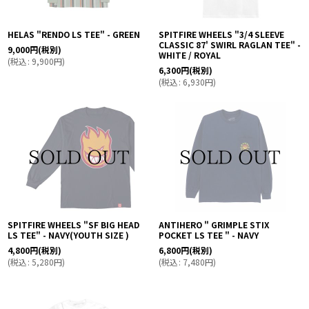
HELAS "RENDO LS TEE" - GREEN
SPITFIRE WHEELS "3/4 SLEEVE
CLASSIC 87' SWIRL RAGLAN TEE" -
9,000
円
(税別)
WHITE / ROYAL
(
税込
:
9,900
円
)
6,300
円
(税別)
(
税込
:
6,930
円
)
SPITFIRE WHEELS "SF BIG HEAD
ANTIHERO " GRIMPLE STIX
LS TEE" - NAVY(YOUTH SIZE )
POCKET LS TEE " - NAVY
4,800
円
(税別)
6,800
円
(税別)
(
税込
:
5,280
円
)
(
税込
:
7,480
円
)