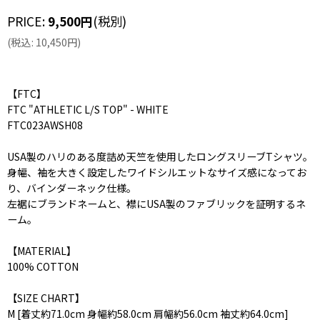
PRICE
:
9,500
円
(税別)
(
税込
:
10,450
円
)
【FTC】
FTC "ATHLETIC L/S TOP" - WHITE
FTC023AWSH08
USA製のハリのある度詰め天竺を使用したロングスリーブTシャツ。
身幅、袖を大きく設定したワイドシルエットなサイズ感になってお
り、バインダーネック仕様。
左裾にブランドネームと、襟にUSA製のファブリックを証明するネ
ーム。
【MATERIAL】
100% COTTON
【SIZE CHART】
M [着丈約71.0cm 身幅約58.0cm 肩幅約56.0cm 袖丈約64.0cm]