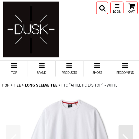
LOGIN
CART
TOP
BRAND
PRODUCTS
SHOES
RECCOMEND
TOP
>
TEE
>
LONG SLEEVE TEE
>
FTC "ATHLETIC L/S TOP" - WHITE