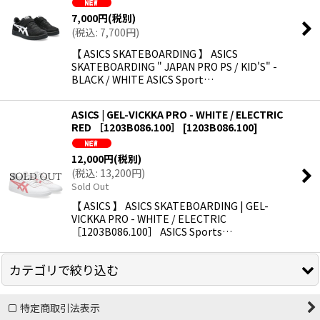
7,000
円
(税別)
(
税込
:
7,700
円
)
絞り込む
【 ASICS SKATEBOARDING 】 ASICS
SKATEBOARDING " JAPAN PRO PS / KID'S" -
BLACK / WHITE ASICS Sport…
ASICS | GEL-VICKKA PRO - WHITE / ELECTRIC
RED ［1203B086.100］
[
1203B086.100
]
12,000
円
(税別)
(
税込
:
13,200
円
)
Sold Out
【 ASICS 】 ASICS SKATEBOARDING | GEL-
VICKKA PRO - WHITE / ELECTRIC
［1203B086.100］ ASICS Sports…
カテゴリで絞り込む
特定商取引法表示
ADIDAS