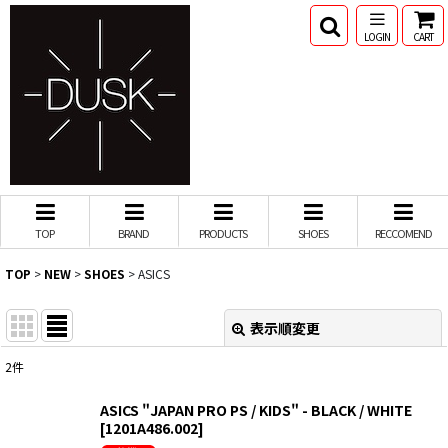
LOGIN
CART
TOP
BRAND
PRODUCTS
SHOES
RECCOMEND
TOP
>
NEW
>
SHOES
>
ASICS
表示順変更
閉じる
2
件
表示数
:
ASICS "JAPAN PRO PS / KIDS" - BLACK / WHITE
[
1201A486.002
]
並び順
: