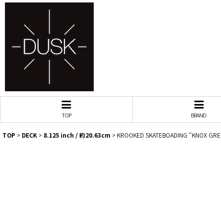
TOP
BRAND
TOP
>
DECK
>
8.125 inch / 約20.63cm
>
KROOKED SKATEBOADING "KNOX GREET