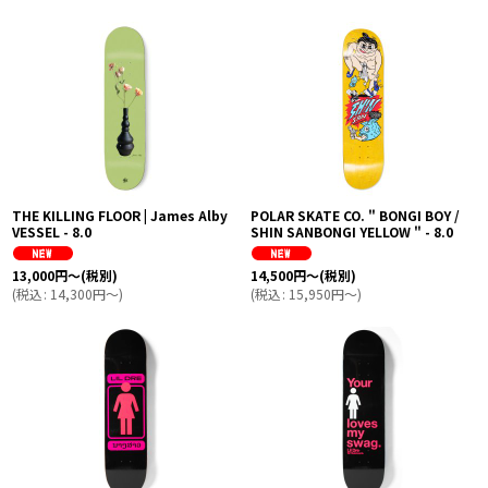
THE KILLING FLOOR | James Alby
POLAR SKATE CO. " BONGI BOY /
VESSEL - 8.0
SHIN SANBONGI YELLOW " - 8.0
13,000
円
～
(税別)
14,500
円
～
(税別)
(
税込
:
14,300
円
～
)
(
税込
:
15,950
円
～
)