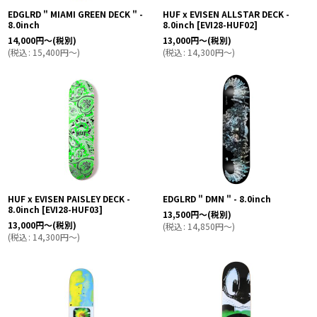
EDGLRD " MIAMI GREEN DECK " -
HUF x EVISEN ALLSTAR DECK -
8.0inch
8.0inch
[
EVI28-HUF02
]
14,000
円
～
(税別)
13,000
円
～
(税別)
(
税込
:
15,400
円
～
)
(
税込
:
14,300
円
～
)
HUF x EVISEN PAISLEY DECK -
EDGLRD " DMN " - 8.0inch
8.0inch
[
EVI28-HUF03
]
13,500
円
～
(税別)
13,000
円
～
(税別)
(
税込
:
14,850
円
～
)
(
税込
:
14,300
円
～
)