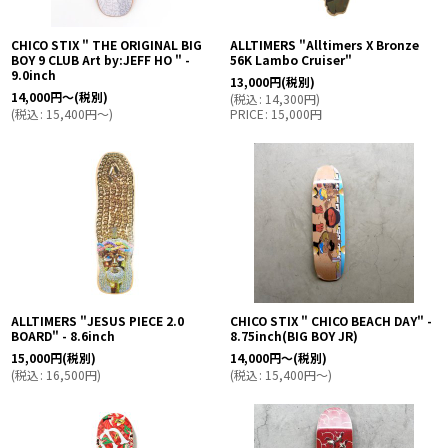
CHICO STIX " THE ORIGINAL BIG
ALLTIMERS "Alltimers X Bronze
BOY 9 CLUB Art by:JEFF HO " -
56K Lambo Cruiser"
9.0inch
13,000
円
(税別)
14,000
円
～
(税別)
(
税込
:
14,300
円
)
(
税込
:
15,400
円
～
)
PRICE
:
15,000
円
ALLTIMERS "JESUS PIECE 2.0
CHICO STIX " CHICO BEACH DAY" -
BOARD" - 8.6inch
8.75inch(BIG BOY JR)
15,000
円
(税別)
14,000
円
～
(税別)
(
税込
:
16,500
円
)
(
税込
:
15,400
円
～
)