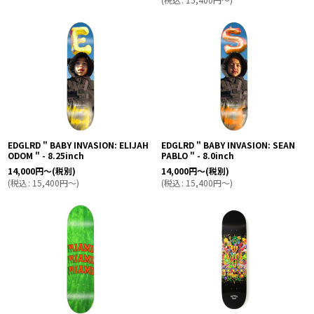
EDGLRD " BABY INVASION: ELIJAH
EDGLRD " BABY INVASION: SEAN
ODOM " - 8.25inch
PABLO " - 8.0inch
14,000
円
～
(税別)
14,000
円
～
(税別)
(
税込
:
15,400
円
～
)
(
税込
:
15,400
円
～
)