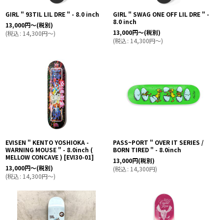
GIRL " 93TIL LIL DRE " - 8.0 inch
GIRL " SWAG ONE OFF LIL DRE " -
8.0 inch
13,000
円
～
(税別)
13,000
円
～
(税別)
(
税込
:
14,300
円
～
)
(
税込
:
14,300
円
～
)
EVISEN " KENTO YOSHIOKA -
PASS~PORT " OVER IT SERIES /
WARNING MOUSE " - 8.0inch (
BORN TIRED " - 8.0inch
MELLOW CONCAVE )
[
EVI30-01
]
13,000
円
(税別)
13,000
円
～
(税別)
(
税込
:
14,300
円
)
(
税込
:
14,300
円
～
)