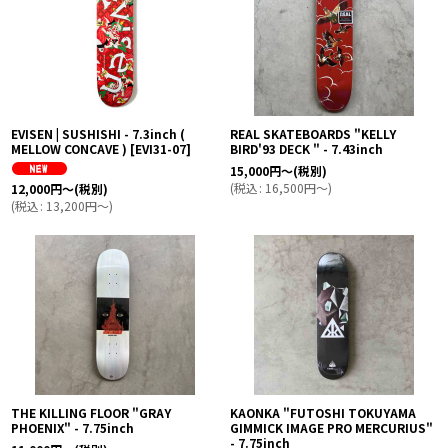
EVISEN | SUSHISHI - 7.3inch (
REAL SKATEBOARDS "KELLY
MELLOW CONCAVE )
[
EVI31-07
]
BIRD'93 DECK " - 7.43inch
15,000
円
～
(税別)
(
税込
:
16,500
円
～
)
12,000
円
～
(税別)
(
税込
:
13,200
円
～
)
THE KILLING FLOOR "GRAY
KAONKA "FUTOSHI TOKUYAMA
PHOENIX" - 7.75inch
GIMMICK IMAGE PRO MERCURIUS"
- 7.75inch