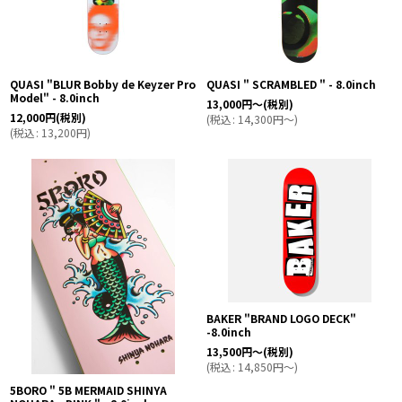
QUASI "BLUR Bobby de Keyzer Pro
QUASI " SCRAMBLED " - 8.0inch
Model" - 8.0inch
13,000
円
～
(税別)
12,000
円
(税別)
(
税込
:
14,300
円
～
)
(
税込
:
13,200
円
)
BAKER "BRAND LOGO DECK"
-8.0inch
13,500
円
～
(税別)
(
税込
:
14,850
円
～
)
5BORO " 5B MERMAID SHINYA