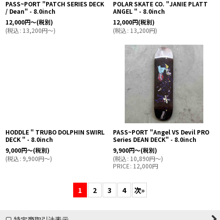
PASS~PORT "PATCH SERIES DECK
POLAR SKATE CO. "JANIE PLATT
/ Dean" - 8.0inch
ANGEL " - 8.0inch
12,000
円
～
(税別)
12,000
円
(税別)
(
税込
:
13,200
円
～
)
(
税込
:
13,200
円
)
HODDLE " TRUBO DOLPHIN SWIRL
PASS~PORT "Angel VS Devil PRO
DECK " - 8.0inch
Series DEAN DECK" - 8.0inch
9,000
円
～
(税別)
9,900
円
～
(税別)
(
税込
:
9,900
円
～
)
(
税込
:
10,890
円
～
)
PRICE
:
12,000
円
1
2
3
4
次
»
特定商取引法表示