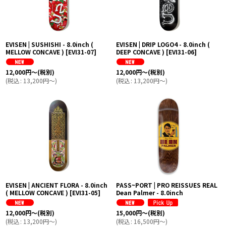
EVISEN | SUSHISHI - 8.0inch (
EVISEN | DRIP LOGO4 - 8.0inch (
MELLOW CONCAVE )
[
EVI31-07
]
DEEP CONCAVE )
[
EVI31-06
]
12,000
円
～
(税別)
12,000
円
～
(税別)
(
税込
:
13,200
円
～
)
(
税込
:
13,200
円
～
)
EVISEN | ANCIENT FLORA - 8.0inch
PASS~PORT | PRO REISSUES REAL
( MELLOW CONCAVE )
[
EVI31-05
]
Dean Palmer - 8.0inch
12,000
円
～
(税別)
15,000
円
～
(税別)
(
税込
:
13,200
円
～
)
(
税込
:
16,500
円
～
)