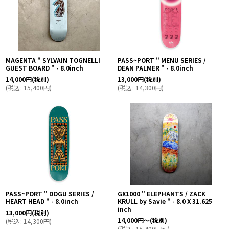
MAGENTA " SYLVAIN TOGNELLI
PASS~PORT " MENU SERIES /
GUEST BOARD " - 8.0inch
DEAN PALMER " - 8.0inch
14,000
円
(税別)
13,000
円
(税別)
(
税込
:
15,400
円
)
(
税込
:
14,300
円
)
PASS~PORT " DOGU SERIES /
GX1000 " ELEPHANTS / ZACK
HEART HEAD " - 8.0inch
KRULL by Savie " - 8.0 X 31.625
inch
13,000
円
(税別)
14,000
円
～
(税別)
(
税込
:
14,300
円
)
(
税込
:
15,400
円
～
)