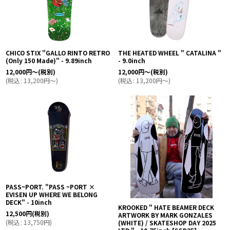
CHICO STIX "GALLO RINTO RETRO
THE HEATED WHEEL " CATALINA "
(Only 150 Made)" - 9.89inch
- 9.0inch
12,000
円
～
(税別)
12,000
円
～
(税別)
(
税込
:
13,200
円
～
)
(
税込
:
13,200
円
～
)
PASS~PORT. "PASS ~PORT ×
EVISEN UP WHERE WE BELONG
DECK" - 10inch
KROOKED " HATE BEAMER DECK
12,500
円
(税別)
ARTWORK BY MARK GONZALES
(
税込
:
13,750
円
)
(WHITE) / SKATESHOP DAY 2025