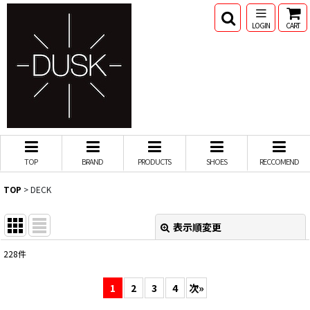
LOGIN
CART
TOP
BRAND
PRODUCTS
SHOES
RECCOMEND
TOP
>
DECK
表示順変更
閉じる
228
件
サブカテゴリ
:
1
2
3
4
次
»