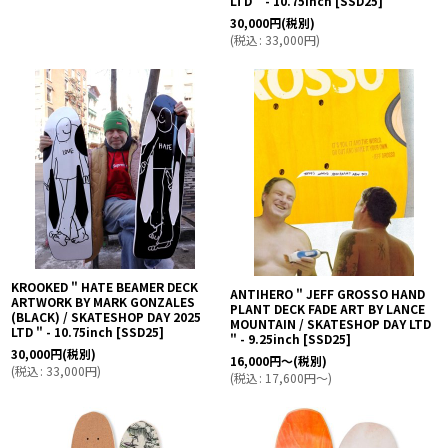
LTD " - 10.75inch
[
SSD25
]
30,000
円
(税別)
(
税込
:
33,000
円
)
KROOKED " HATE BEAMER DECK
ANTIHERO " JEFF GROSSO HAND
ARTWORK BY MARK GONZALES
PLANT DECK FADE ART BY LANCE
(BLACK) / SKATESHOP DAY 2025
MOUNTAIN / SKATESHOP DAY LTD
LTD " - 10.75inch
[
SSD25
]
" - 9.25inch
[
SSD25
]
30,000
円
(税別)
16,000
円
～
(税別)
(
税込
:
33,000
円
)
(
税込
:
17,600
円
～
)