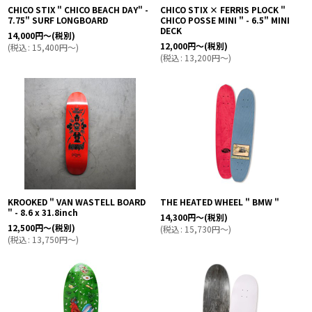
CHICO STIX " CHICO BEACH DAY" -
CHICO STIX × FERRIS PLOCK "
7.75" SURF LONGBOARD
CHICO POSSE MINI " - 6.5" MINI
DECK
14,000
円
～
(税別)
12,000
円
～
(税別)
(
税込
:
15,400
円
～
)
(
税込
:
13,200
円
～
)
KROOKED " VAN WASTELL BOARD
THE HEATED WHEEL " BMW "
" - 8.6 x 31.8inch
14,300
円
～
(税別)
12,500
円
～
(税別)
(
税込
:
15,730
円
～
)
(
税込
:
13,750
円
～
)