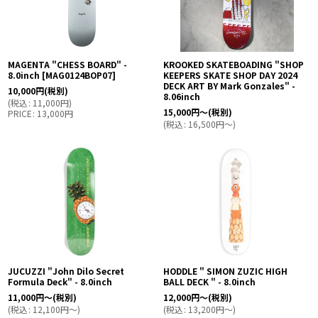
MAGENTA "CHESS BOARD" -
KROOKED SKATEBOADING "SHOP
8.0inch
[
MAG0124BOP07
]
KEEPERS SKATE SHOP DAY 2024
DECK ART BY Mark Gonzales" -
10,000
円
(税別)
8.06inch
(
税込
:
11,000
円
)
15,000
円
～
(税別)
PRICE
:
13,000
円
(
税込
:
16,500
円
～
)
JUCUZZI "John Dilo Secret
HODDLE " SIMON ZUZIC HIGH
Formula Deck" - 8.0inch
BALL DECK " - 8.0inch
11,000
円
～
(税別)
12,000
円
～
(税別)
(
税込
:
12,100
円
～
)
(
税込
:
13,200
円
～
)