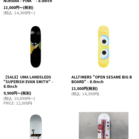
NOHARA - PINK " - 8.0inch
13,000
円
～
(税別)
(
税込
:
14,300
円
～
)
【SALE】UMA LANDSLEDS
ALLTIMERS "OPEN SESAME BIG B
"SUPERISH EVAN SMITH" -
BOARD" - 8.0inch
8.0inch
13,000
円
(税別)
9,900
円
～
(税別)
(
税込
:
14,300
円
)
(
税込
:
10,890
円
～
)
PRICE
:
12,000
円