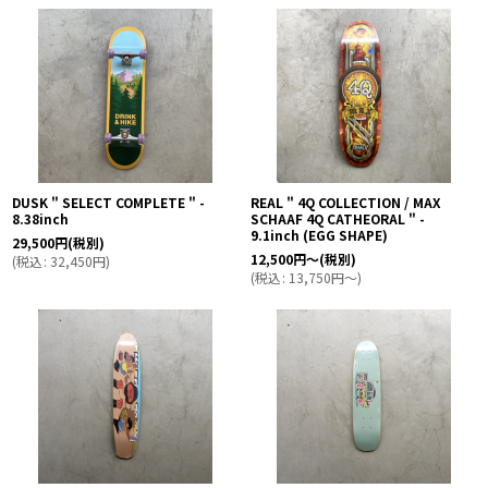
表示数
:
並び順
:
絞り込む
DUSK " SELECT COMPLETE " -
REAL " 4Q COLLECTION / MAX
8.38inch
SCHAAF 4Q CATHEORAL " -
9.1inch (EGG SHAPE)
29,500
円
(税別)
12,500
円
～
(税別)
(
税込
:
32,450
円
)
(
税込
:
13,750
円
～
)