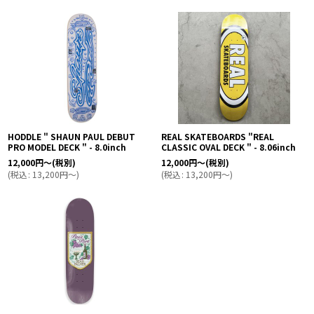
HODDLE " SHAUN PAUL DEBUT
REAL SKATEBOARDS "REAL
PRO MODEL DECK " - 8.0inch
CLASSIC OVAL DECK " - 8.06inch
12,000
円
～
(税別)
12,000
円
～
(税別)
(
税込
:
13,200
円
～
)
(
税込
:
13,200
円
～
)