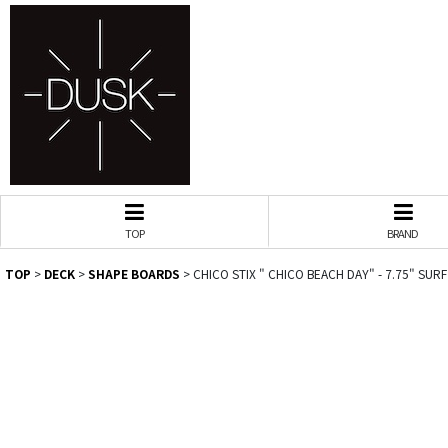
TOP
BRAND
TOP
>
DECK
>
SHAPE BOARDS
>
CHICO STIX " CHICO BEACH DAY" - 7.75" SU