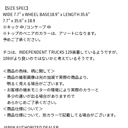
【SIZE SPEC】
WIDE 7.7" x WHEEL BASE18.9" x LENGTH 35.6"
7.7" x 35.6" x 18.9
※キック 中 /コンケーブ 中
※トップのベニアのカラーは、アソートになります。
予めご了承ください。
チコは、INDEPENDENT TRUCKS 129装着しているようですが、
109がより良いのではないかと考えているそうです。
＜商品の色味、柄に関して＞
・商品の撮影画像は光の加減で実際の商品より、
明るく見える場合がございます。
・お客様の端末モニターの環境により実際のカラーと
多少の違いが出る場合がありますので
あらかじめご了承ください。
＜商品仕様について＞
・商品仕様について、別カラーで記載してる場合がございます。
JAPAN AUTHORIZED DEALER