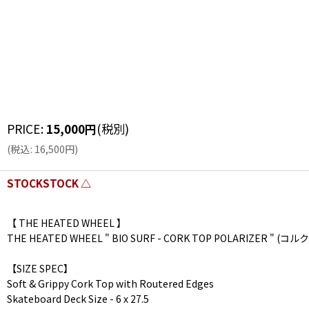
PRICE
:
15,000
円
(税別)
(
税込
:
16,500
円
)
STOCKSTOCK △
【 THE HEATED WHEEL 】
THE HEATED WHEEL " BIO SURF - CORK TOP POLARIZER " (
【SIZE SPEC】
Soft & Grippy Cork Top with Routered Edges
Skateboard Deck Size - 6 x 27.5