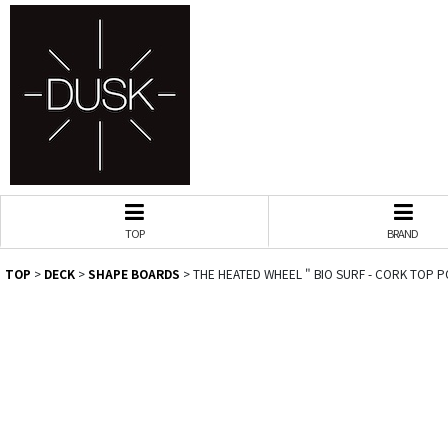
TOP
BRAND
TOP
>
DECK
>
SHAPE BOARDS
>
THE HEATED WHEEL " BIO SURF - CORK T