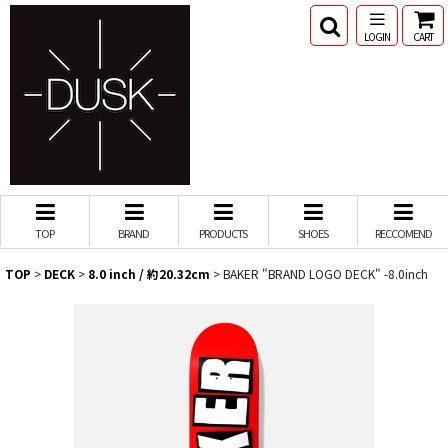
LOGIN
CART
TOP
BRAND
PRODUCTS
SHOES
RECCOMEND
TOP
>
DECK
>
8.0 inch / 約20.32cm
>
BAKER "BRAND LOGO DECK" -8.0inch