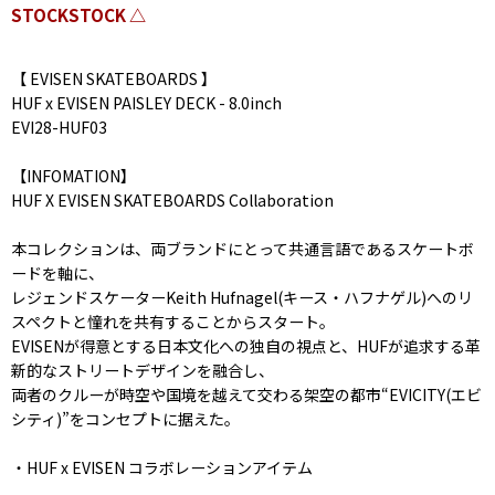
STOCKSTOCK △
【 EVISEN SKATEBOARDS 】
HUF x EVISEN PAISLEY DECK - 8.0inch
EVI28-HUF03
【INFOMATION】
HUF X EVISEN SKATEBOARDS Collaboration
本コレクションは、両ブランドにとって共通言語であるスケートボ
ードを軸に、
レジェンドスケーターKeith Hufnagel(キース・ハフナゲル)へのリ
スペクトと憧れを共有することからスタート。
EVISENが得意とする日本文化への独自の視点と、HUFが追求する革
新的なストリートデザインを融合し、
両者のクルーが時空や国境を越えて交わる架空の都市“EVICITY(エビ
シティ)”をコンセプトに据えた。
・HUF x EVISEN コラボレーションアイテム