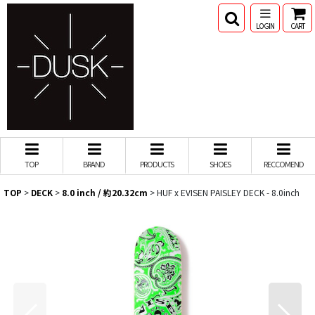
LOGIN
CART
TOP
BRAND
PRODUCTS
SHOES
RECCOMEND
TOP
>
DECK
>
8.0 inch / 約20.32cm
>
HUF x EVISEN PAISLEY DECK - 8.0inch