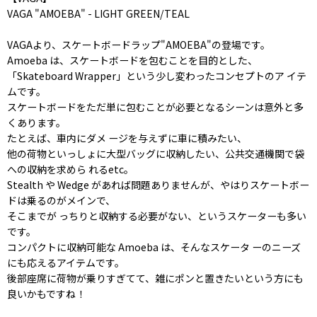
VAGA "AMOEBA" - LIGHT GREEN/TEAL
VAGAより、スケートボードラップ"AMOEBA"の登場です。
Amoeba は、スケートボードを包むことを目的とした、
「Skateboard Wrapper」という少し変わったコンセプトのア イテ
ムです。
スケートボードをただ単に包むことが必要となるシーンは意外と多
くあります。
たとえば、車内にダメ ージを与えずに車に積みたい、
他の荷物といっしょに大型バッグに収納したい、公共交通機関で袋
への収納を求めら れるetc。
Stealth や Wedge があれば問題ありませんが、やはりスケートボー
ドは乗るのがメインで、
そこまでが っちりと収納する必要がない、というスケーターも多い
です。
コンパクトに収納可能な Amoeba は、そんなスケータ ーのニーズ
にも応えるアイテムです。
後部座席に荷物が乗りすぎてて、雑にポンと置きたいという方にも
良いかもですね！