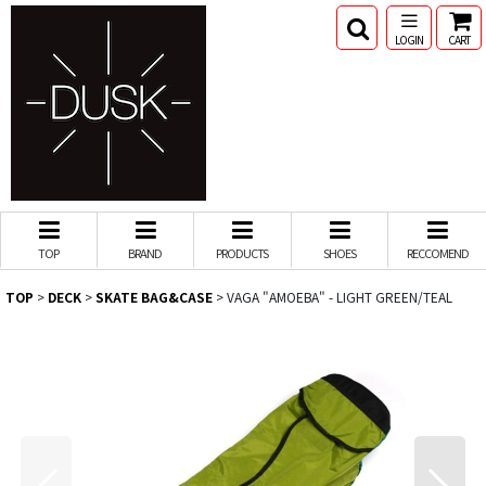
LOGIN
CART
TOP
BRAND
PRODUCTS
SHOES
RECCOMEND
TOP
>
DECK
>
SKATE BAG&CASE
>
VAGA "AMOEBA" - LIGHT GREEN/TEAL